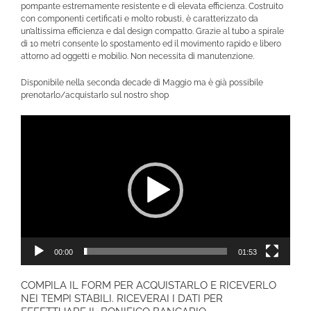
pompante estremamente resistente e di elevata efficienza. Costruito
con componenti certificati e molto robusti, è caratterizzato da
un’altissima efficienza e dal design compatto. Grazie al tubo a spirale
di 10 metri consente lo spostamento ed il movimento rapido e libero
attorno ad oggetti e mobilio. Non necessita di manutenzione.
Disponibile nella seconda decade di Maggio ma è già possibile
prenotarlo/acquistarlo sul nostro shop
Video
Player
00:00
01:53
COMPILA IL FORM PER ACQUISTARLO E RICEVERLO
NEI TEMPI STABILI. RICEVERAI I DATI PER