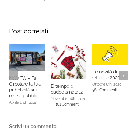
Post correlati
S
Le novità di
1
Ottobre 2020
NOVITA’ – Fai
A
Circolare la tua
Ottobre 8th, 2020
|
E’ tempo di
C
pubblicità sui
380 Commenti
gadgets natalizi
mezzi pubblici
Novembre 18th, 2020
Aprile 29th, 2021
|
161 Commenti
Scrivi un commento