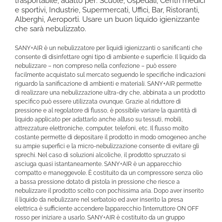
trasportabile, adatto per: Scuole, Ospedali, Centri medici
e sportivi, Industrie, Supermercati, Uffici, Bar, Ristoranti,
Alberghi, Aeroporti. Usare un buon liquido igienizzante
che sarà nebulizzato.
SANY+AIR è un nebulizzatore per liquidi igienizzanti o sanificanti che
consente di disinfettare ogni tipo di ambiente e superficie. Il liquido da
nebulizzare – non compreso nella confezione – può essere
facilmente acquistato sul mercato seguendo le specifiche indicazioni
riguardo la sanificazione di ambienti e materiali. SANY+AIR permette
di realizzare una nebulizzazione ultra-dry che, abbinata a un prodotto
specifico può essere utilizzata ovunque. Grazie al riduttore di
pressione e al regolatore di flusso, è possibile variare la quantità di
liquido applicato per adattarlo anche all’uso su tessuti, mobili,
attrezzature elettroniche, computer, telefoni, etc. Il flusso molto
costante permette di depositare il prodotto in modo omogeneo anche
su ampie superfici e la micro-nebulizzazione consente di evitare gli
sprechi. Nel caso di soluzioni alcoliche, il prodotto spruzzato si
asciuga quasi istantaneamente. SANY+AIR è un apparecchio
compatto e maneggevole. È costituito da un compressore senza olio
a bassa pressione dotato di pistola in pressione che riesce a
nebulizzare il prodotto scelto con pochissima aria. Dopo aver inserito
il liquido da nebulizzare nel serbatoio ed aver inserito la presa
elettrica è sufficiente accendere l’apparecchio l’interruttore ON OFF
rosso per iniziare a usarlo. SANY+AIR è costituito da un gruppo