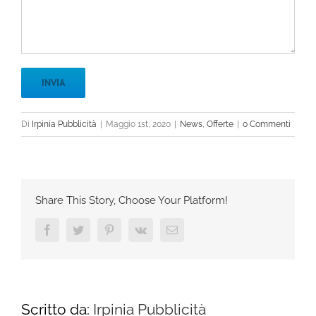
Di
Irpinia Pubblicità
|
Maggio 1st, 2020
|
News
,
Offerte
|
0 Commenti
Share This Story, Choose Your Platform!
Facebook
Twitter
Pinterest
Vk
Email
Scritto da:
Irpinia Pubblicità