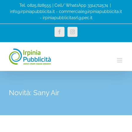
Salta
Tel. 0825.828555 | Cell/ WhatsApp 3314712574
|
al
info@irpiniapubblicita.it - commerciale@irpiniapubblicita.it
- irpiniapubblicitasrl@pec.it
contenuto
Facebook
Instagram
Novità: Sany Air