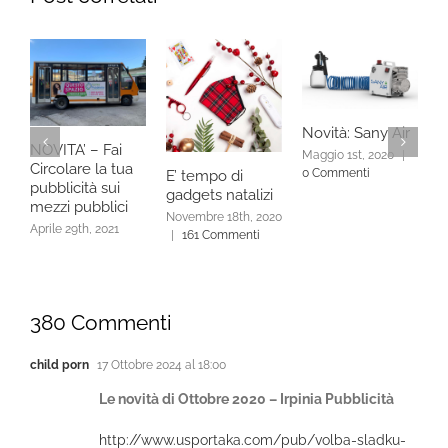
S
Novità: Sany Air
1
NOVITA’ – Fai
Maggio 1st, 2020
|
A
Circolare la tua
0 Commenti
E’ tempo di
C
pubblicità sui
gadgets natalizi
mezzi pubblici
Novembre 18th, 2020
Aprile 29th, 2021
|
161 Commenti
380 Commenti
child porn
17 Ottobre 2024 al 18:00
Le novità di Ottobre 2020 – Irpinia Pubblicità
http://www.usportaka.com/pub/volba-sladku-