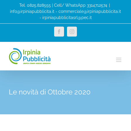
Salta
Tel. 0825.828555 | Cell/ WhatsApp 3314712574
|
al
info@irpiniapubblicita.it - commerciale@irpiniapubblicita.it
- irpiniapubblicitasrl@pec.it
contenuto
Facebook
Instagram
Le novità di Ottobre 2020