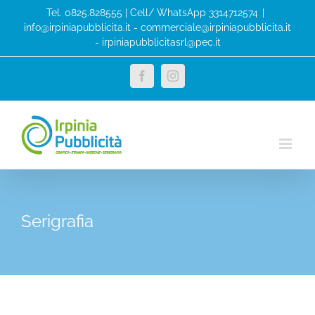
Salta
Tel. 0825.828555 | Cell/ WhatsApp 3314712574
|
al
info@irpiniapubblicita.it - commerciale@irpiniapubblicita.it
- irpiniapubblicitasrl@pec.it
contenuto
Facebook
Instagram
Serigrafia