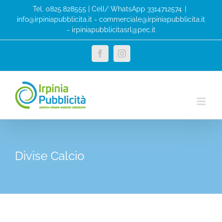
Salta
Tel. 0825.828555 | Cell/ WhatsApp 3314712574
|
al
info@irpiniapubblicita.it - commerciale@irpiniapubblicita.it
- irpiniapubblicitasrl@pec.it
contenuto
Facebook
Instagram
Divise Calcio