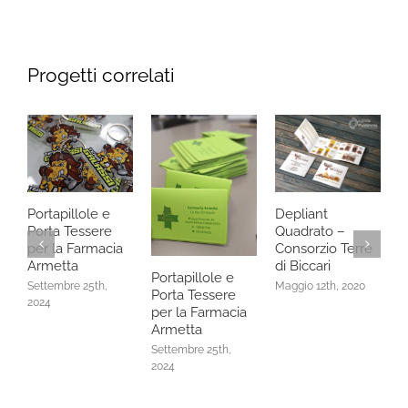
Progetti correlati
A
–
Portapillole e
Depliant
P
Porta Tessere
Quadrato –
M
per la Farmacia
Consorzio Terre
0
Armetta
di Biccari
Portapillole e
Settembre 25th,
Maggio 12th, 2020
Porta Tessere
2024
per la Farmacia
Armetta
Settembre 25th,
2024