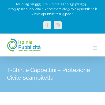
Salta
Tel. 0825.828555 | Cell/ WhatsApp 3314712574
|
al
info@irpiniapubblicita.it - commerciale@irpiniapubblicita.it
- irpiniapubblicitasrl@pec.it
contenuto
Facebook
Instagram
T-Shirt e Cappellini – Protezione
Civile Scampitella