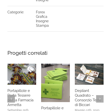
Categorie:
Forex
Grafica
Insegne
Stampa
Progetti correlati
A
–
Portapillole e
Depliant
P
Porta Tessere
Quadrato –
M
per la Farmacia
Consorzio Terre
0
Armetta
di Biccari
Portapillole e
Settembre 25th,
Maggio 12th, 2020