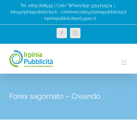
Salta
Tel. 0825.828555 | Cell/ WhatsApp 3314712574
|
al
info@irpiniapubblicita.it - commerciale@irpiniapubblicita.it
- irpiniapubblicitasrl@pec.it
contenuto
Facebook
Instagram
Forex sagomato – Creando