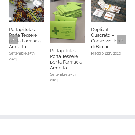
A
–
Portapillole e
Depliant
P
Porta Tessere
Quadrato –
M
per la Farmacia
Consorzio Terre
0
Armetta
di Biccari
Portapillole e
Settembre 25th,
Maggio 12th, 2020
Porta Tessere
2024
per la Farmacia
Armetta
Settembre 25th,
2024