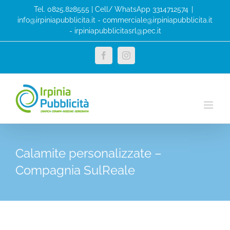
Salta
Tel. 0825.828555 | Cell/ WhatsApp 3314712574
|
al
info@irpiniapubblicita.it - commerciale@irpiniapubblicita.it
- irpiniapubblicitasrl@pec.it
contenuto
Facebook
Instagram
Calamite personalizzate –
Compagnia SulReale