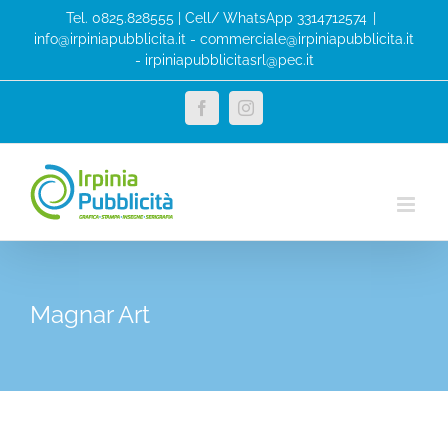
Tel. 0825.828555 | Cell/ WhatsApp 3314712574
|
info@irpiniapubblicita.it - commerciale@irpiniapubblicita.it
- irpiniapubblicitasrl@pec.it
Magnar Art