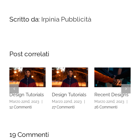
Scritto da:
Irpinia Pubblicità
Post correlati
Design Tutorials
Design Tutorials
Recent Designs
R
Marzo 22nd, 2023
|
Marzo 22nd, 2023
|
Marzo 22nd, 2023
|
M
12 Commenti
27 Commenti
26 Commenti
1
19 Commenti