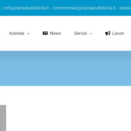
|
info@irpiniapubblicita.it - commerciale@irpiniapubblicita.it - irpini
Azienda
News
Servizi
Lavori