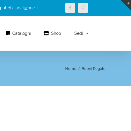
Facebook
Instagram
apubblicitasrl@pec.it
Cataloghi
Shop
Sedi
Home
/
Buoni Regalo