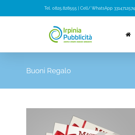
Salta
Tel. 0825.828555 | Cell/ WhatsApp 3314712574
al
contenuto
Buoni Regalo