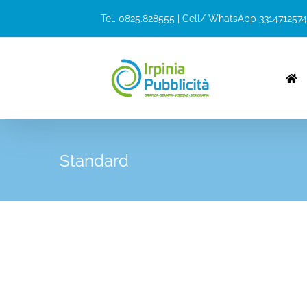
Tel. 0825.828555 | Cell/ WhatsApp 3314712574
Standard