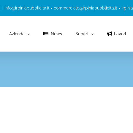
|
info@irpiniapubblicita.it - commerciale@irpiniapubblicita.it - irpini
Azienda
News
Servizi
Lavori