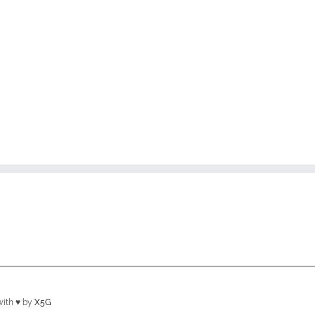
ith ♥ by
X5G