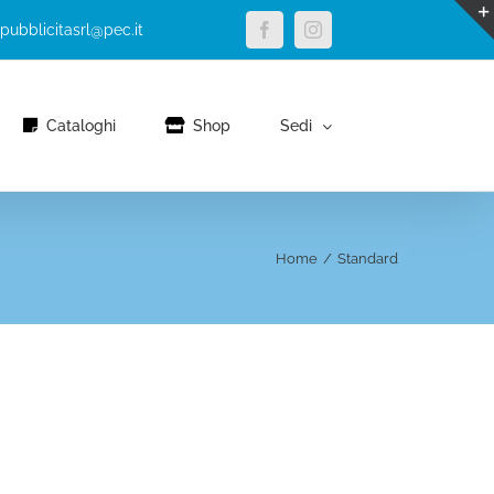
apubblicitasrl@pec.it
Cataloghi
Shop
Sedi
Home
/
Standard