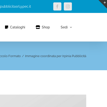
Facebook
Instagram
apubblicitasrl@pec.it
Cataloghi
Shop
Sedi
iccolo Formato
/
Immagine coordinata per Irpinia Pubblicità