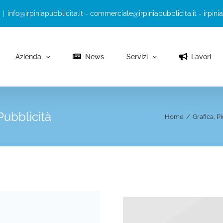
|
info@irpiniapubblicita.it - commerciale@irpiniapubblicita.it - irpini
Azienda
News
Servizi
Lavori
Pubblicità
Home
/
Grafica
,
P