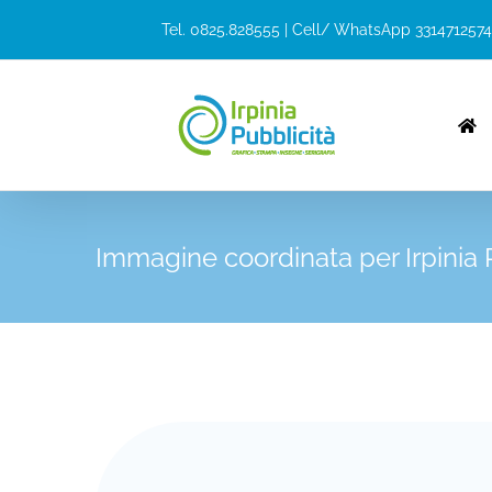
Salta
Tel. 0825.828555 | Cell/ WhatsApp 3314712574
al
contenuto
Immagine coordinata per Irpinia 