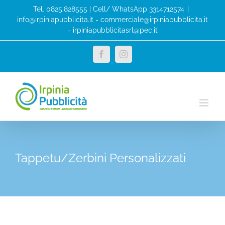
Salta
Tel. 0825.828555 | Cell/ WhatsApp 3314712574
|
al
info@irpiniapubblicita.it - commerciale@irpiniapubblicita.it
- irpiniapubblicitasrl@pec.it
contenuto
Facebook
Instagram
Tappetu/Zerbini Personalizzati