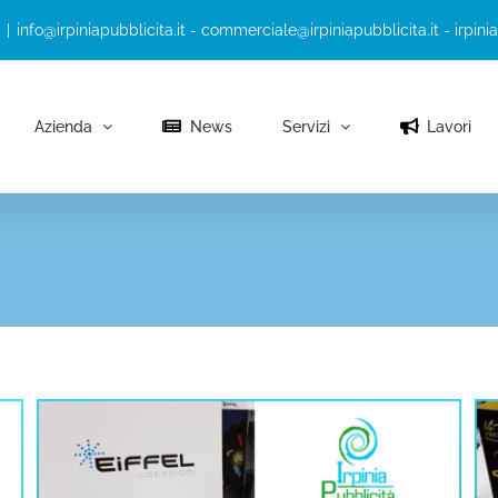
|
info@irpiniapubblicita.it - commerciale@irpiniapubblicita.it - irpini
Azienda
News
Servizi
Lavori